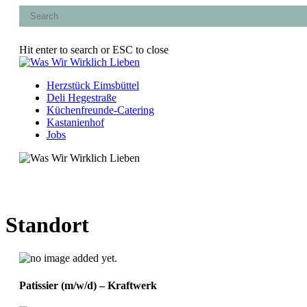
Skip
to
main
content
Hit enter to search or ESC to close
Close
Search
Menu
Herzstück Eimsbüttel
Deli Hegestraße
Küchenfreunde-Catering
Kastanienhof
Jobs
Standort
Patissier (m/w/d) – Kraftwerk