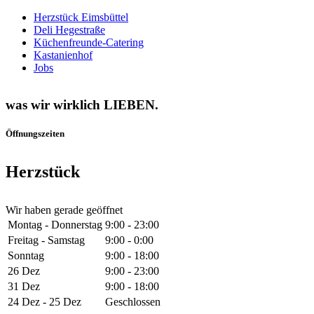
Skip
Close
Herzstück Eimsbüttel
to
Menu
Deli Hegestraße
main
Küchenfreunde-Catering
content
Kastanienhof
Jobs
was wir wirklich LIEBEN.
Öffnungszeiten
Herzstück
Wir haben gerade geöffnet
Montag - Donnerstag
9:00 - 23:00
Freitag - Samstag
9:00 - 0:00
Sonntag
9:00 - 18:00
26 Dez
9:00 - 23:00
31 Dez
9:00 - 18:00
24 Dez - 25 Dez
Geschlossen