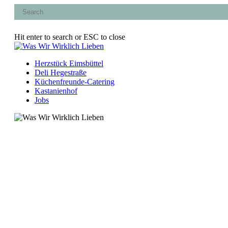
Skip
to
main
content
Hit enter to search or ESC to close
Close
Search
Menu
Herzstück Eimsbüttel
Deli Hegestraße
Küchenfreunde-Catering
Kastanienhof
Jobs